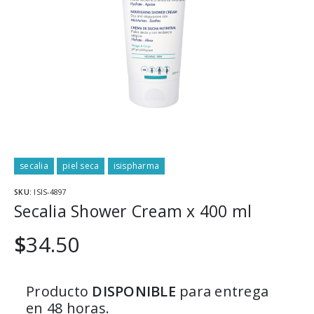
secalia
piel seca
isispharma
SKU:
ISIS-4897
Secalia Shower Cream x 400 ml
$
34.50
Producto
DISPONIBLE
para entrega
en 48 horas.