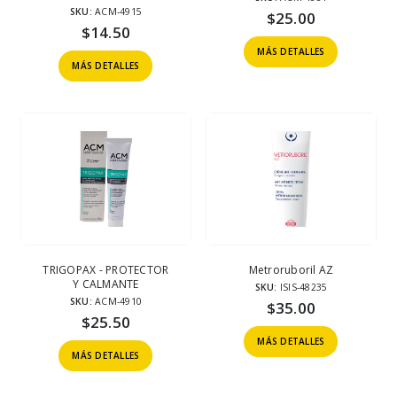
SKU:
ACM-4915
$
25.00
$
14.50
MÁS DETALLES
MÁS DETALLES
TRIGOPAX - PROTECTOR
Metroruboril AZ
Y CALMANTE
SKU:
ISIS-48235
SKU:
ACM-4910
$
35.00
$
25.50
MÁS DETALLES
MÁS DETALLES