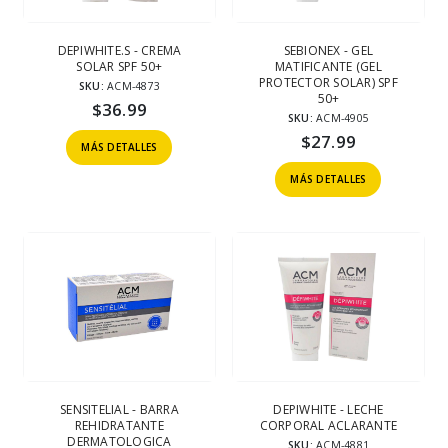
DEPIWHITE.S - CREMA
SEBIONEX - GEL
SOLAR SPF 50+
MATIFICANTE (GEL
PROTECTOR SOLAR) SPF
SKU:
ACM-4873
50+
$
36.99
SKU:
ACM-4905
$
27.99
MÁS DETALLES
MÁS DETALLES
SENSITELIAL - BARRA
DEPIWHITE - LECHE
REHIDRATANTE
CORPORAL ACLARANTE
DERMATOLOGICA
SKU:
ACM-4881