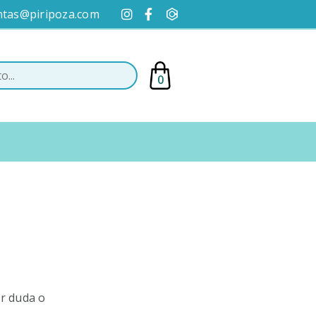
ntas@piripoza.com
0
er duda o