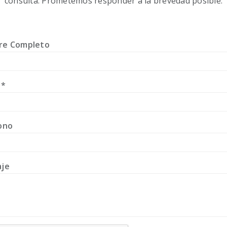
consulta. Prometemos responder a la brevedad posible.
e Completo
l
*
ono
je