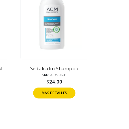
N
Sedalcalm Shampoo
SKU:
ACM- 4931
$
24.00
MÁS DETALLES