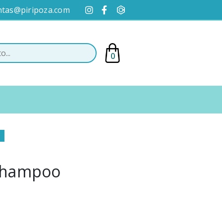
ntas@piripoza.com
0
a
 Shampoo