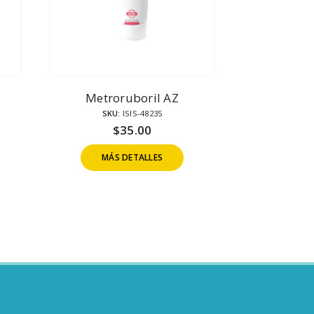
Metroruboril AZ
SKU:
ISIS-48235
$
35.00
MÁS DETALLES