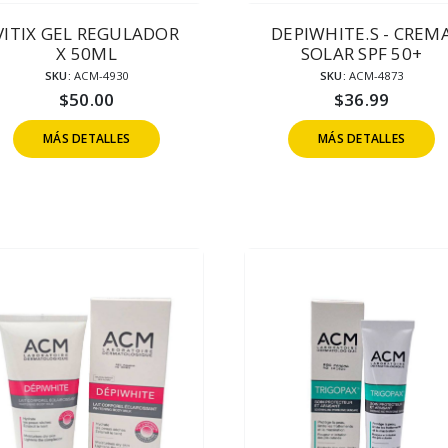
VITIX GEL REGULADOR
DEPIWHITE.S - CREM
X 50ML
SOLAR SPF 50+
SKU:
ACM-4930
SKU:
ACM-4873
$
50.00
$
36.99
MÁS DETALLES
MÁS DETALLES