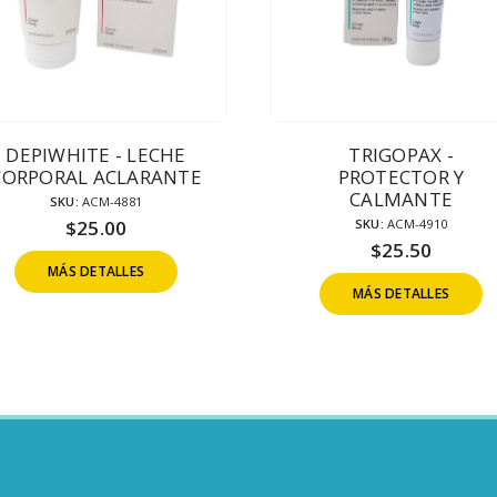
DEPIWHITE - LECHE
TRIGOPAX -
CORPORAL ACLARANTE
PROTECTOR Y
CALMANTE
SKU:
ACM-4881
$
25.00
SKU:
ACM-4910
$
25.50
MÁS DETALLES
MÁS DETALLES