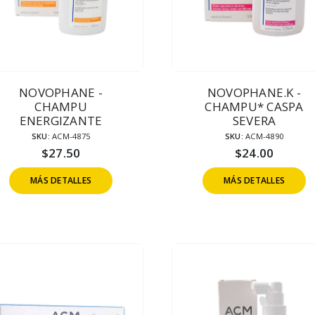
NOVOPHANE -
NOVOPHANE.K -
CHAMPU
CHAMPU* CASPA
ENERGIZANTE
SEVERA
SKU:
ACM-4875
SKU:
ACM-4890
$
27.50
$
24.00
MÁS DETALLES
MÁS DETALLES