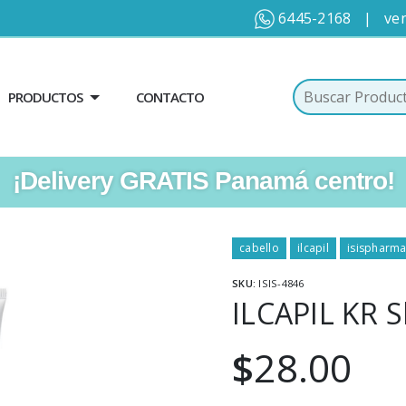
6445-2168
|
ve
PRODUCTOS
CONTACTO
¡Delivery GRATIS Panamá centro!
cabello
ilcapil
isispharm
SKU:
ISIS-4846
ILCAPIL KR
$
28.00