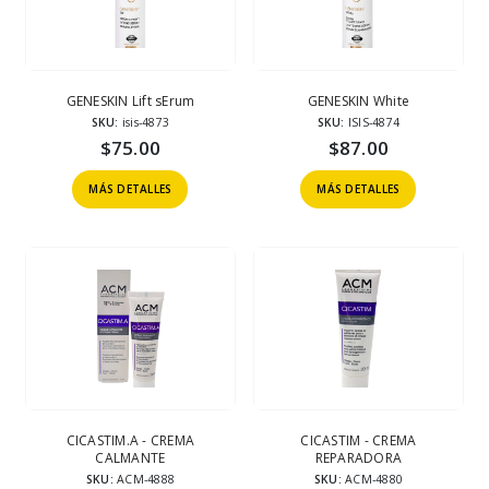
GENESKIN Lift sErum
GENESKIN White
SKU:
isis-4873
SKU:
ISIS-4874
$
75.00
$
87.00
MÁS DETALLES
MÁS DETALLES
CICASTIM.A - CREMA
CICASTIM - CREMA
CALMANTE
REPARADORA
SKU:
ACM-4888
SKU:
ACM-4880