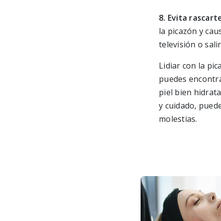
8. Evita rascart
la picazón y cau
televisión o sali
Lidiar con la pi
puedes encontrar
piel bien hidrat
y cuidado, puede
molestias.