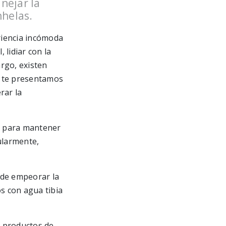
nejar la
nhelas.
riencia incómoda
 lidiar con la
argo, existen
o, te presentamos
rar la
l para mantener
larmente,
ede empeorar la
os con agua tibia
s productos de