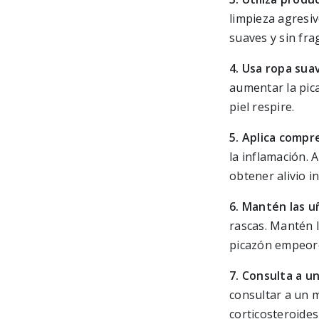
limpieza agresiv
suaves y sin fra
4. Usa ropa sua
aumentar la pic
piel respire.
5. Aplica compre
la inflamación. 
obtener alivio i
6. Mantén las u
rascas. Mantén l
picazón empeor
7. Consulta a un
consultar a un m
corticosteroides