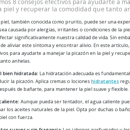
mos 8 consejos efectivos para ayudarte a ma
a piel y recuperar la comodidad que tanto a
a piel, también conocida como prurito, puede ser una expe
sea causada por alergias, irritantes o condiciones de la piel,
ectar significativamente nuestra calidad de vida. Sin emb
de aliviar este síntoma y encontrar alivio. En este artícul
ivos para ayudarte a manejar la picazón en la piel y recupe
anto anhelas.
el bien hidratada:
La hidratación adecuada es fundamenta
educir la picazón. Aplica cremas o lociones
hidratantes
regu
spués de bañarte, para mantener la piel suave y flexible.
 caliente:
Aunque pueda ser tentador, el agua caliente pu
nar los aceites naturales de la piel. Opta por duchas o bañ
 piel con fuerza.
ctos suaves y sin fragancia
: Los jabones perfumados y lo