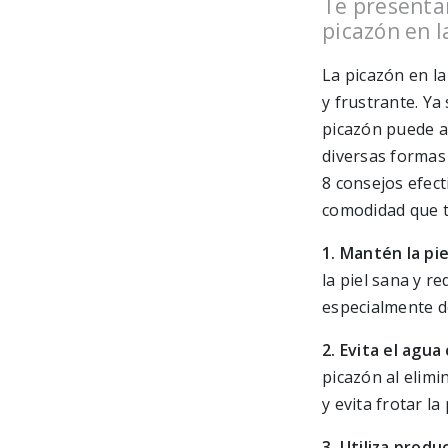
Te presenta
picazón en l
La picazón en l
y frustrante. Ya 
picazón puede af
diversas formas 
8 consejos efect
comodidad que t
1. Mantén la pi
la piel sana y r
especialmente de
2. Evita el agua
picazón al elimi
y evita frotar la
3. Utiliza produ