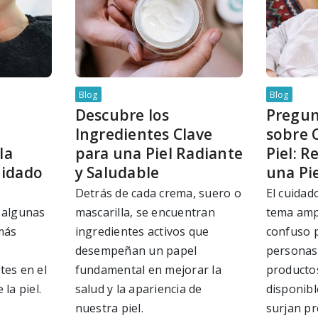
Blog
Blog
Descubre los
Pregun
Ingredientes Clave
sobre 
la
para una Piel Radiante
Piel: 
uidado
y Saludable
una Pi
Detrás de cada crema, suero o
El cuidado
 algunas
mascarilla, se encuentran
tema amp
más
ingredientes activos que
confuso 
desempeñan un papel
personas
tes en el
fundamental en mejorar la
productos
la piel.
salud y la apariencia de
disponibl
nuestra piel.
surjan pr