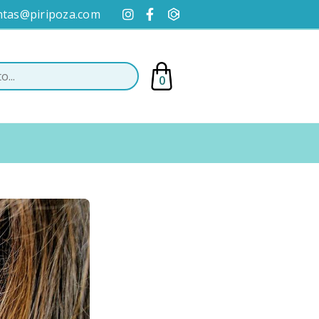
ntas@piripoza.com
0