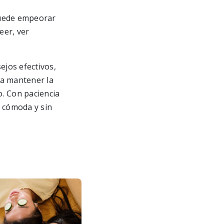
 puede empeorar
eer, ver
ejos efectivos,
da mantener la
o. Con paciencia
s cómoda y sin