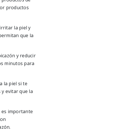
por productos
ritar la piel y
permitan que la
icazón y reducir
nos minutos para
la piel si te
 y evitar que la
, es importante
con
azón.